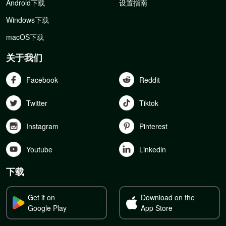
Android下载
设置指南
Windows下载
macOS下载
关于我们
Facebook
Reddit
Twitter
Tiktok
Instagram
Pinterest
Youtube
Linkedln
下载
Get it on
Download on the
Google Play
App Store